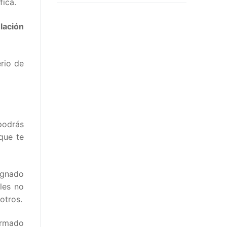
fica.
elación
rio de
podrás
que te
signado
les no
otros.
ormado