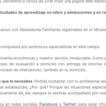
, decidimos a inicios de 2016 crear una página Web especí
ificultades de aprendizaje en niños y adolescentes y en r
mos con Mediadores Familiares registrados en el Ministe
compuesta por auténticos especialistas en este campo.
ealmente económicas y nuestro servicio inmejorable. Como 
ceso de evaluación a domicilio con entrega de informe (
oceso de intervención, también en tu domicilio.
e que lo necesites
. Podrás contactar con tu profesional a
e establezcáis. ¿Por qué? Porque las situaciones especia
camente allí, así, siempre te sentirás acompañado por nos
os en redes sociales (
Facebook
y
Twitter
) para estar inf