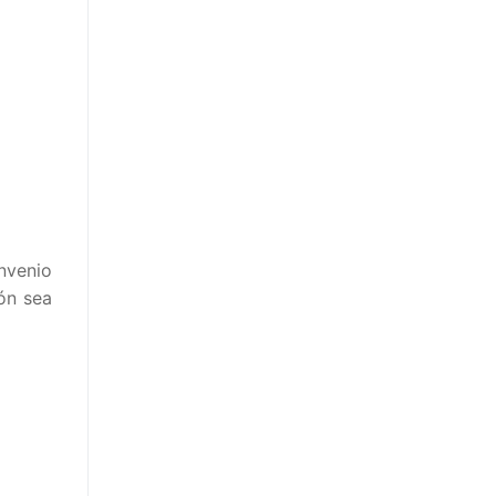
nvenio
ión sea