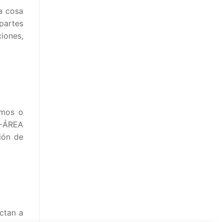
a cosa
partes
iones,
rmos o
 -ÁREA
ión de
ctan a