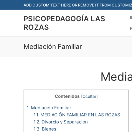
Saltar
ADD CUSTOM TEXT HERE OR REMOVE IT FROM CUSTOMIZ
al
PSICOPEDAGOGÍA LAS
contenido
ROZAS
Mediación Familiar
Media
Contenidos
[
Ocultar
]
1.
Mediación Familiar
1.1.
MEDIACIÓN FAMILIAR EN LAS ROZAS
1.2.
Divorcio y Separación
1.3.
Bienes