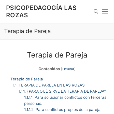
Saltar
PSICOPEDAGOGÍA LAS
al
ROZAS
contenido
Terapia de Pareja
Search for:
Terapia de Pareja
Contenidos
[
Ocultar
]
1.
Terapia de Pareja
1.1.
TERAPIA DE PAREJA EN LAS ROZAS
1.1.1.
¿PARA QUÉ SIRVE LA TERAPIA DE PAREJA?
1.1.1.1.
Para solucionar conflictos con terceras
personas:
1.1.1.2.
Para conflictos propios de la pareja: