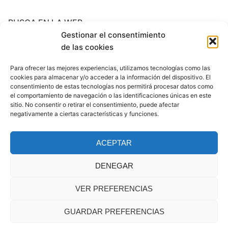
BUSCA EN LA WEB
Gestionar el consentimiento
Search
de las cookies
for:
Para ofrecer las mejores experiencias, utilizamos tecnologías como las
cookies para almacenar y/o acceder a la información del dispositivo. El
ARCHIVES
consentimiento de estas tecnologías nos permitirá procesar datos como
el comportamiento de navegación o las identificaciones únicas en este
noviembre 2017
sitio. No consentir o retirar el consentimiento, puede afectar
negativamente a ciertas características y funciones.
octubre 2017
ACEPTAR
marzo 2017
DENEGAR
VER PREFERENCIAS
GUARDAR PREFERENCIAS
Copyright © 2026 Psicopedagogía Las Rozas – Powered by